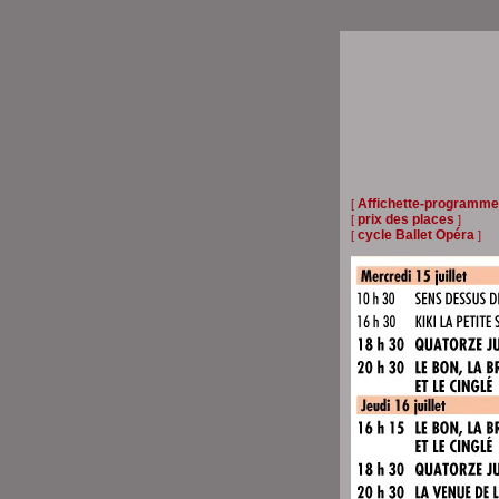
Affichette-programme
[
prix des places
[
]
cycle Ballet Opéra
[
]