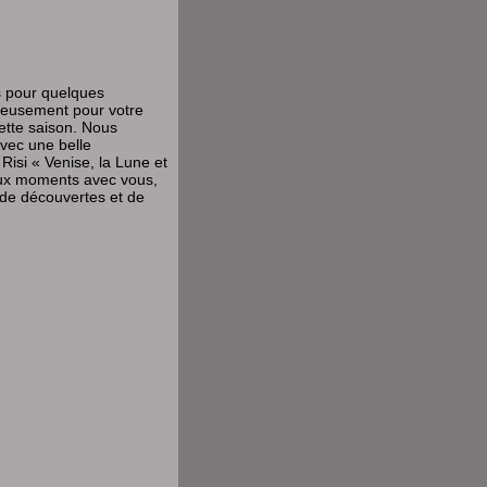
es pour quelques
reusement pour votre
ette saison. Nous
avec une belle
Risi « Venise, la Lune et
aux moments avec vous,
 de découvertes et de