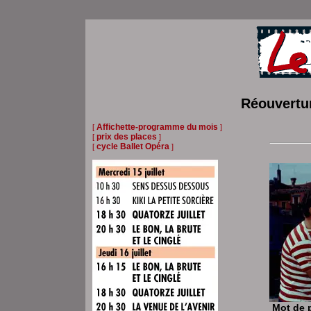
Réouvertur
Affichette-programme du mois
[
]
prix des places
[
]
cycle Ballet Opéra
[
]
Mot de 