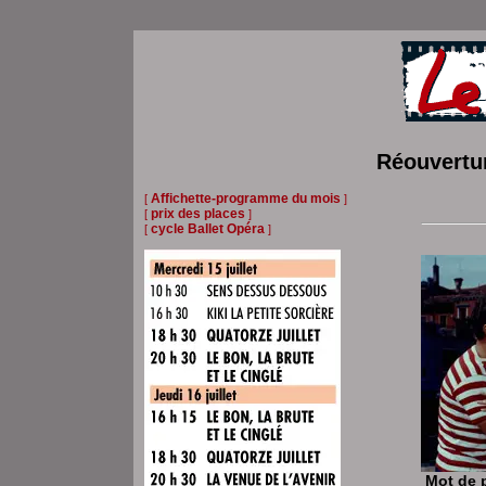
Réouvertur
Affichette-programme du mois
[
]
prix des places
[
]
cycle Ballet Opéra
[
]
Mot de 